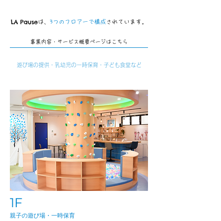
LA Pause
は、
3つのフロアーで構成
されています。
事業内容・サービス概要ページはこちら
遊び場の提供・乳幼児の一時保育・子ども食堂など
1F
​親子の遊び場・一時保育