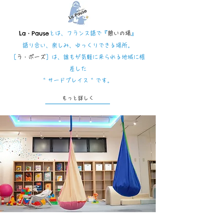
​La・Pause
とは、フランス語で『
憩いの場
』
語り合い、楽しみ、ゆっくりできる場所。
［
ラ・ポーズ
］は、誰もが気軽に来られる地域に根
差した
" サードプレイス " です。
もっと詳しく